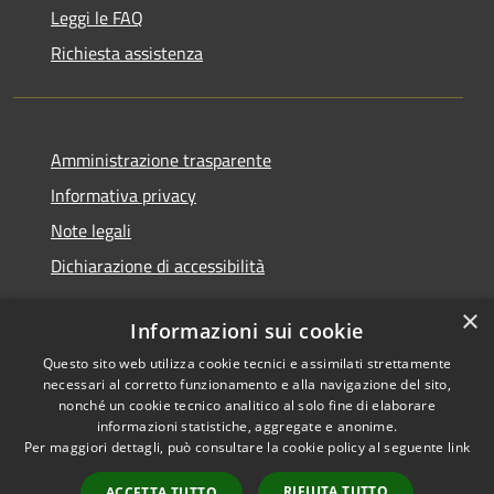
Leggi le FAQ
Richiesta assistenza
Amministrazione trasparente
Informativa privacy
Note legali
Dichiarazione di accessibilità
×
Informazioni sui cookie
Questo sito web utilizza cookie tecnici e assimilati strettamente
RSS
Copyright © 2026 • Comune di
necessari al corretto funzionamento e alla navigazione del sito,
Accessibilità
Castel Sant'Angelo • Powered
nonché un cookie tecnico analitico al solo fine di elaborare
informazioni statistiche, aggregate e anonime.
Privacy
Municipium
Accesso
by
•
Per maggiori dettagli, può consultare la cookie policy al seguente
link
Cookie
redazione
Mappa del sito
RIFIUTA TUTTO
ACCETTA TUTTO