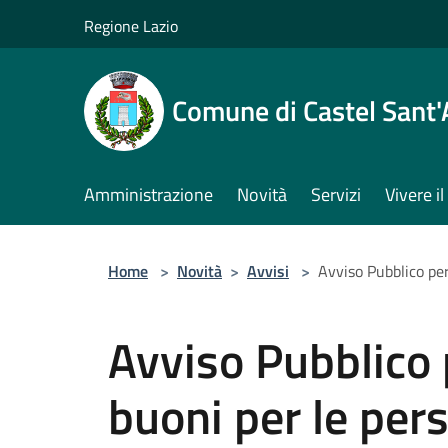
Salta al contenuto principale
Regione Lazio
Comune di Castel Sant
Amministrazione
Novità
Servizi
Vivere 
Home
>
Novità
>
Avvisi
>
Avviso Pubblico per
Avviso Pubblico 
buoni per le per