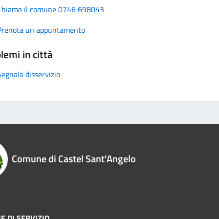
Chiama il comune 0746 698043
Prenota un appuntamento
lemi in città
Segnala disservizio
Comune di Castel Sant'Angelo
E DI SERVIZIO