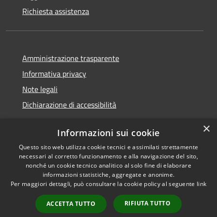
Richiesta assistenza
Amministrazione trasparente
Informativa privacy
Note legali
Dichiarazione di accessibilità
×
Informazioni sui cookie
Questo sito web utilizza cookie tecnici e assimilati strettamente
RSS
Copyright © 2026 • Comune di
necessari al corretto funzionamento e alla navigazione del sito,
Accessibilità
Castel Sant'Angelo • Powered
nonché un cookie tecnico analitico al solo fine di elaborare
informazioni statistiche, aggregate e anonime.
Privacy
Municipium
Accesso
by
•
Per maggiori dettagli, può consultare la cookie policy al seguente
link
Cookie
redazione
Mappa del sito
RIFIUTA TUTTO
ACCETTA TUTTO
Extranet