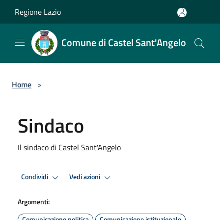
Salta al contenuto principale
Regione Lazio
Comune di Castel Sant'Angelo
Home
>
Sindaco
Il sindaco di Castel Sant'Angelo
Condividi
Vedi azioni
Argomenti:
Comunicazione politica
Comunicazione istituzionale