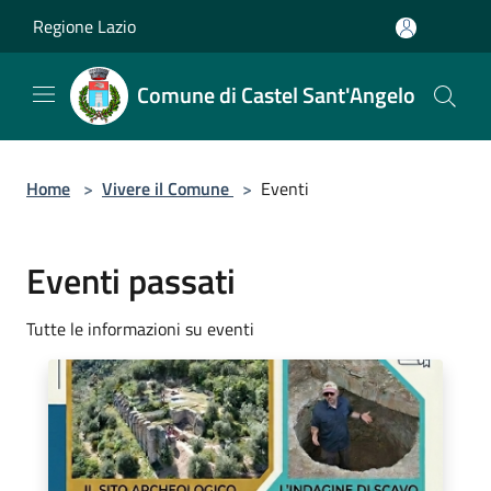
Salta al contenuto principale
Regione Lazio
Comune di Castel Sant'Angelo
Home
>
Vivere il Comune
>
Eventi
Eventi passati
Tutte le informazioni su eventi