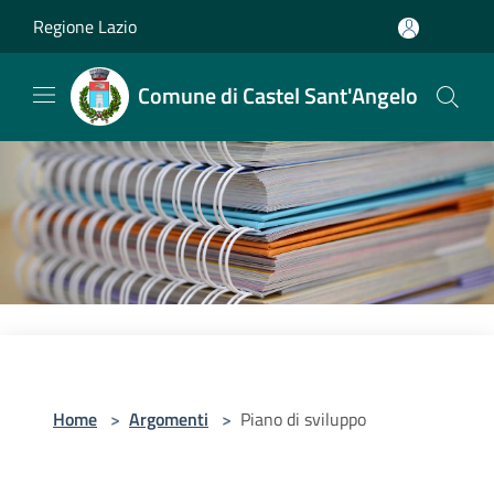
Salta al contenuto principale
Regione Lazio
Comune di Castel Sant'Angelo
Home
>
Argomenti
>
Piano di sviluppo