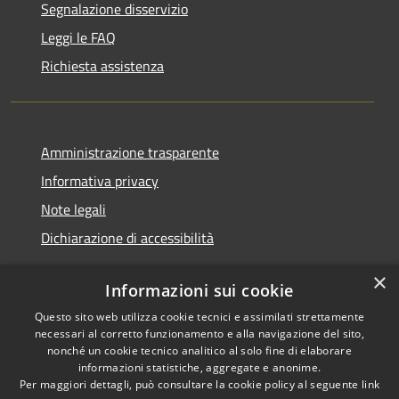
Segnalazione disservizio
Leggi le FAQ
Richiesta assistenza
Amministrazione trasparente
Informativa privacy
Note legali
Dichiarazione di accessibilità
×
Informazioni sui cookie
Questo sito web utilizza cookie tecnici e assimilati strettamente
RSS
Copyright © 2026 • Comune di
necessari al corretto funzionamento e alla navigazione del sito,
Accessibilità
Castel Sant'Angelo • Powered
nonché un cookie tecnico analitico al solo fine di elaborare
informazioni statistiche, aggregate e anonime.
Privacy
Municipium
Accesso
by
•
Per maggiori dettagli, può consultare la cookie policy al seguente
link
Cookie
redazione