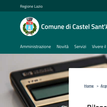
Salta al contenuto principale
Regione Lazio
Comune di Castel Sant
Amministrazione
Novità
Servizi
Vivere 
Home
>
Arg