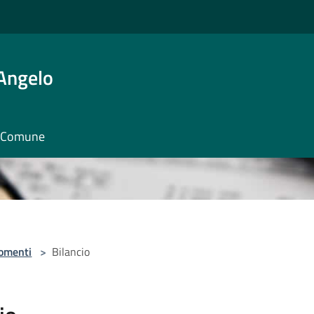
'Angelo
il Comune
omenti
>
Bilancio