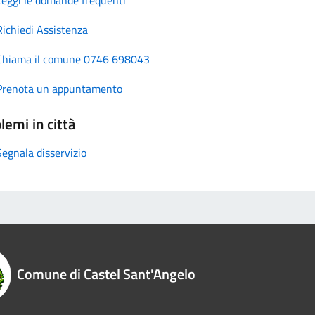
Richiedi Assistenza
Chiama il comune 0746 698043
Prenota un appuntamento
lemi in città
Segnala disservizio
Comune di Castel Sant'Angelo