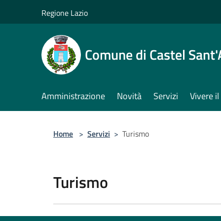
Salta al contenuto principale
Regione Lazio
Comune di Castel Sant
Amministrazione
Novità
Servizi
Vivere 
Home
>
Servizi
>
Turismo
Turismo