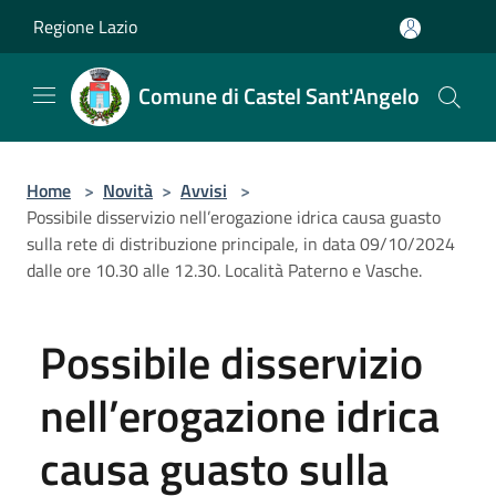
Salta al contenuto principale
Regione Lazio
Comune di Castel Sant'Angelo
Home
>
Novità
>
Avvisi
>
Possibile disservizio nell’erogazione idrica causa guasto
sulla rete di distribuzione principale, in data 09/10/2024
dalle ore 10.30 alle 12.30. Località Paterno e Vasche.
Possibile disservizio
nell’erogazione idrica
causa guasto sulla