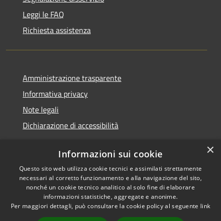
Leggi le FAQ
Richiesta assistenza
Amministrazione trasparente
Informativa privacy
Note legali
Dichiarazione di accessibilità
×
Informazioni sui cookie
Questo sito web utilizza cookie tecnici e assimilati strettamente
RSS
Copyright © 2026 • Comune di
necessari al corretto funzionamento e alla navigazione del sito,
Accessibilità
Castel Sant'Angelo • Powered
nonché un cookie tecnico analitico al solo fine di elaborare
informazioni statistiche, aggregate e anonime.
Privacy
Municipium
Accesso
by
•
Per maggiori dettagli, può consultare la cookie policy al seguente
link
Cookie
redazione