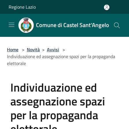
Salta al contenuto principale
Regione Lazio
Comune di Castel Sant'Angelo
Home
>
Novità
>
Avvisi
>
Individuazione ed assegnazione spazi per la propaganda
elettorale
Individuazione ed
assegnazione spazi
per la propaganda
elettorale