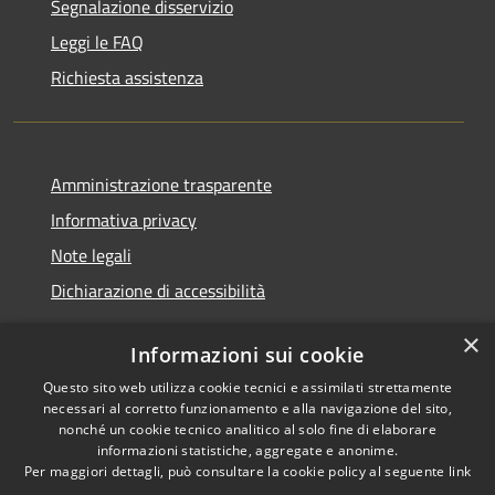
Segnalazione disservizio
Leggi le FAQ
Richiesta assistenza
Amministrazione trasparente
Informativa privacy
Note legali
Dichiarazione di accessibilità
×
Informazioni sui cookie
Questo sito web utilizza cookie tecnici e assimilati strettamente
RSS
Copyright © 2026 • Comune di
necessari al corretto funzionamento e alla navigazione del sito,
Accessibilità
Castel Sant'Angelo • Powered
nonché un cookie tecnico analitico al solo fine di elaborare
informazioni statistiche, aggregate e anonime.
Privacy
Municipium
Accesso
by
•
Per maggiori dettagli, può consultare la cookie policy al seguente
link
Cookie
redazione