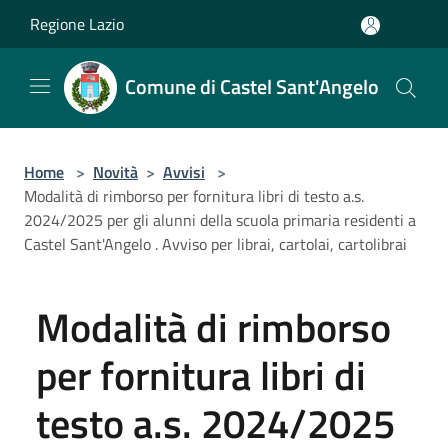
Salta al contenuto principale
Regione Lazio
Comune di Castel Sant'Angelo
Home
>
Novità
>
Avvisi
>
Modalità di rimborso per fornitura libri di testo a.s.
2024/2025 per gli alunni della scuola primaria residenti a
Castel Sant'Angelo . Avviso per librai, cartolai, cartolibrai
Modalità di rimborso
per fornitura libri di
testo a.s. 2024/2025