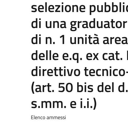
selezione pubbli
di una graduator
di n. 1 unità are
delle e.q. ex cat.
direttivo tecni
(art. 50 bis del 
s.mm. e i.i.)
Elenco ammessi