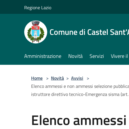
Salta al contenuto principale
Regione Lazio
Comune di Castel Sant
Amministrazione
Novità
Servizi
Vivere 
Home
>
Novità
>
Avvisi
>
Elenco ammessi e non ammessi selezione pubblica pe
istruttore direttivo tecnico-Emergenza sisma (art. 
Elenco ammessi