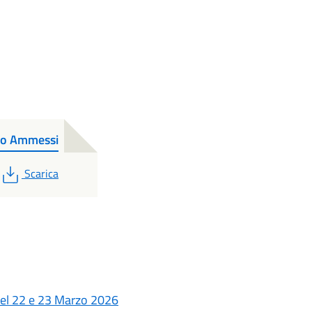
co Ammessi
PDF
Scarica
 del 22 e 23 Marzo 2026