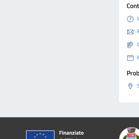
Cont
Prob