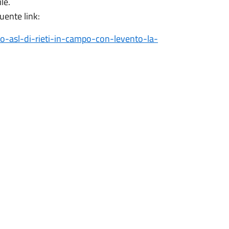
le.
uente link:
rzo-asl-di-rieti-in-campo-con-levento-la-