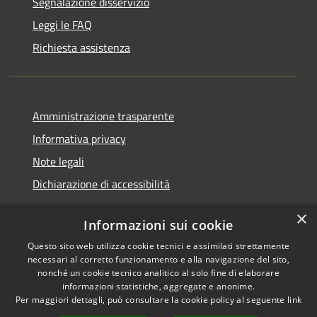
Segnalazione disservizio
Leggi le FAQ
Richiesta assistenza
Amministrazione trasparente
Informativa privacy
Note legali
Dichiarazione di accessibilità
×
Informazioni sui cookie
Questo sito web utilizza cookie tecnici e assimilati strettamente
RSS
Copyright © 2026 • Comune di
necessari al corretto funzionamento e alla navigazione del sito,
Accessibilità
Castel Sant'Angelo • Powered
nonché un cookie tecnico analitico al solo fine di elaborare
informazioni statistiche, aggregate e anonime.
Privacy
Municipium
Accesso
by
•
Per maggiori dettagli, può consultare la cookie policy al seguente
link
Cookie
redazione