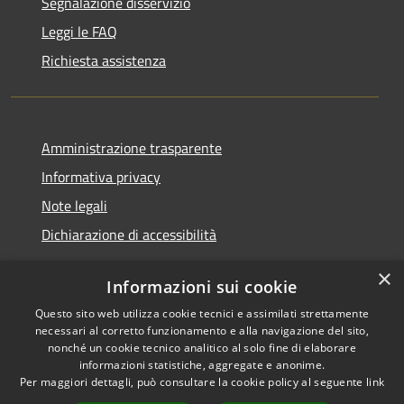
Segnalazione disservizio
Leggi le FAQ
Richiesta assistenza
Amministrazione trasparente
Informativa privacy
Note legali
Dichiarazione di accessibilità
×
Informazioni sui cookie
Questo sito web utilizza cookie tecnici e assimilati strettamente
RSS
Copyright © 2026 • Comune di
necessari al corretto funzionamento e alla navigazione del sito,
Accessibilità
Castel Sant'Angelo • Powered
nonché un cookie tecnico analitico al solo fine di elaborare
informazioni statistiche, aggregate e anonime.
Privacy
Municipium
Accesso
by
•
Per maggiori dettagli, può consultare la cookie policy al seguente
link
Cookie
redazione