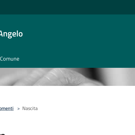
'Angelo
il Comune
omenti
>
Nascita