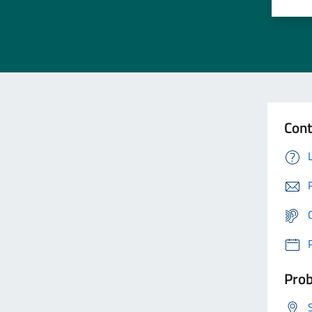
Cont
Prob