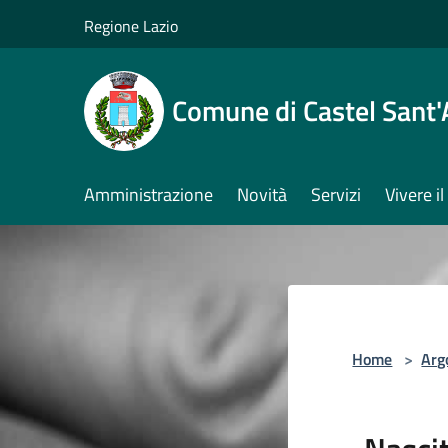
Salta al contenuto principale
Regione Lazio
Comune di Castel Sant
Amministrazione
Novità
Servizi
Vivere 
Home
>
Arg